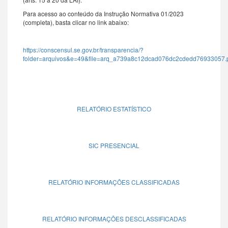
Para acesso ao conteúdo da Instrução Normativa 01/2023
(completa), basta clicar no link abaixo:
https://conscensul.se.gov.br/transparencia/?
folder=arquivos&e=49&file=arq_a739a8c12dcad076dc2cdedd76933057.
RELATÓRIO ESTATÍSTICO
SIC PRESENCIAL
RELATÓRIO INFORMAÇÕES CLASSIFICADAS
RELATÓRIO INFORMAÇÕES DESCLASSIFICADAS